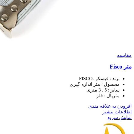
مقايسه
متر Fisco
برند : فیسکو -FISCO
محصول : متر اندازه گیری
سایز : 5 . 3 متری
متریال : فلز
افزودن به علاقه مندی
اطلاعات بیشتر
نمایش سریع