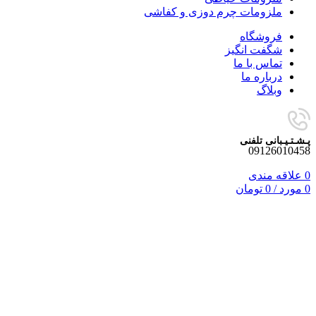
ملزومات چرم دوزی و کفاشی
فروشگاه
شگفت انگیز
تماس با ما
درباره ما
وبلاگ
پـشـتـیـبانی تلفنی
09126010458
0
علاقه مندی
0
مورد
/
0
تومان