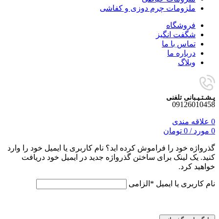
ملزومات چرم دوزی و کفاشی
فروشگاه
شگفت انگیز
تماس با ما
درباره ما
وبلاگ
پـشـتـیـبانی تلفنی
09126010458
0
علاقه مندی
0
مورد
/
0
تومان
گذرواژه خود را فراموش کرده اید؟ نام کاربری یا ایمیل خود را وارد
کنید. یک لینک برای ساختن گذرواژه جدید در ایمیل خود دریافت
خواهید کرد.
نام کاربری یا ایمیل
*
الزامی