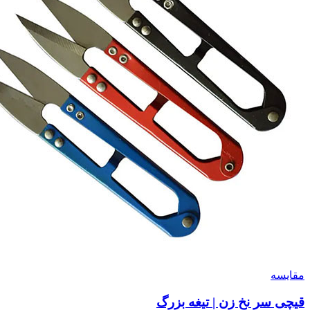
مقايسه
قیچی سر نخ زن | تیغه بزرگ