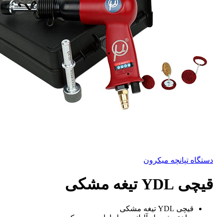
دستگاه تپانچه میکرون
قیچی YDL تیغه مشکی
قیچی YDL تیغه مشکی