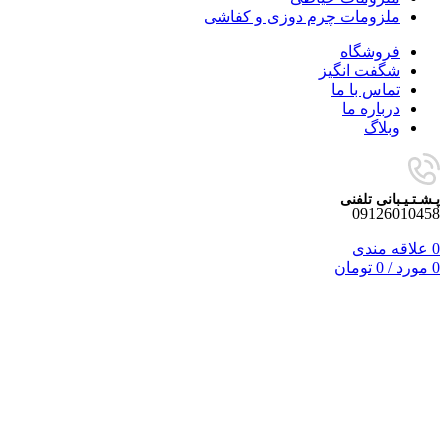
ملزومات چرم دوزی و کفاشی
فروشگاه
شگفت انگیز
تماس با ما
درباره ما
وبلاگ
پـشـتـیـبانی تلفنی
09126010458
0
علاقه مندی
0
مورد
/
0
تومان