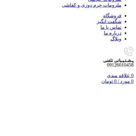
ملزومات چرم دوزی و کفاشی
فروشگاه
شگفت انگیز
تماس با ما
درباره ما
وبلاگ
پـشـتـیـبانی تلفنی
09126010458
0
علاقه مندی
0
مورد
/
0
تومان