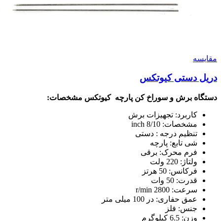
مقايسه
دریل دستی کیوتکس
دستگاه برش و سوراخ کن پارچه کیوتکس
مشخصات:
کاربرد: تجهیزات برش
مشخصات: 8/10 inch
تنظیم درجه : دستی
شی تابع: پارچه
فرم محرک: برقی
ولتاژ: 220 ولت
فرکانس: 50 هرتز
قدرت: 50 وات
سرعت: 2800 r/min
عمق حفاری: در 100 میلی متر
جنس: فلز
وزن: 6.5 کیلوگرم