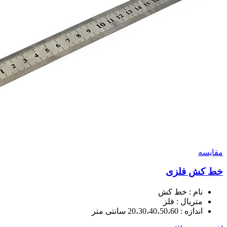
مقايسه
خط کش فلزی
نام : خط کش
متریال : فلز
اندازه : 20،30،40،50،60 سانتی متر