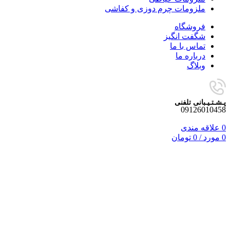
ملزومات چرم دوزی و کفاشی
فروشگاه
شگفت انگیز
تماس با ما
درباره ما
وبلاگ
پـشـتـیـبانی تلفنی
09126010458
0
علاقه مندی
0
مورد
/
0
تومان