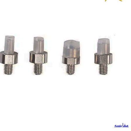
مقايسه