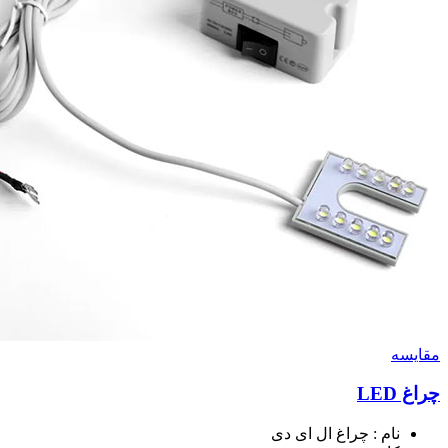
مقايسه
چراغ LED
نام : چراغ ال ای دی