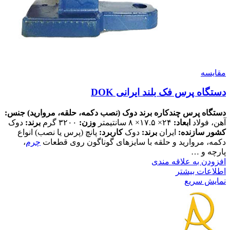
مقايسه
دستگاه پرس فک بلند ایرانی DOK
دستگاه پرس چندکاره برند دوک (نصب دکمه، حلقه، مروارید)
جنس:
آهن، فولاد
ابعاد:
۲۴× ۱۷.۵× ۸ سانتیمتر
وزن:
۳۲۰۰ گرم
برند:
دوک
کشور سازنده:
ایران
برند:
دوک
کاربرد:
پانچ (پرس یا نصب) انواع
دکمه، مروارید و حلقه با سایزهای گوناگون روی قطعات
چرم
،
پارچه و …
افزودن به علاقه مندی
اطلاعات بیشتر
نمایش سریع