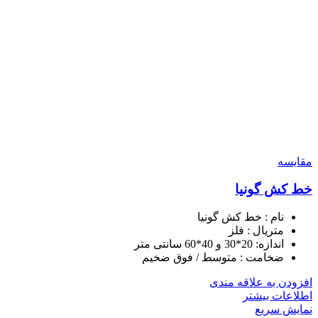
مقايسه
خط کش گونیا
نام : خط کش گونیا
متریال : فلز
اندازه: 20*30 و 40*60 سانتی متر
ضخامت : متوسط / فوق ضخیم
افزودن به علاقه مندی
اطلاعات بیشتر
نمایش سریع