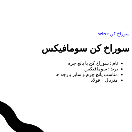
سوراخ کن selzer
سوراخ کن سومافیکس
نام : سوراخ کن یا پانچ چرم
برند : سومافیکس
مناسب پانچ چرم و سایر پارچه ها
متریال : فولاد