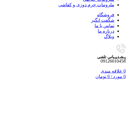
ملزومات چرم دوزی و کفاشی
فروشگاه
شگفت انگیز
تماس با ما
درباره ما
وبلاگ
پـشـتـیـبانی تلفنی
09126010458
0
علاقه مندی
0
مورد
/
0
تومان