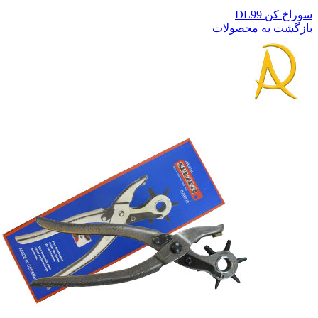
سوراخ کن DL99
بازگشت به محصولات