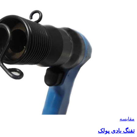
مقايسه
تفنگ بادی پولک