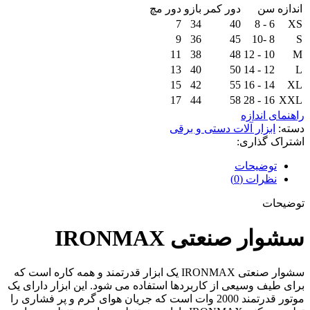
اندازه
سن
دور کمر
بازو
دور مچ
7
34
40
6 - 8
XS
9
36
45
8 -10
S
11
38
48
10 - 12
M
13
40
50
12 - 14
L
15
42
55
14 - 16
XL
17
44
58
16 - 28
XXL
راهنمای اندازه
دسته:
ابزار آلات دستی و برقی
اشتراک گذاری:
توضیحات
نظرات (0)
توضیحات
سشوار صنعتی IRONMAX
سشوار صنعتی IRONMAX یک ابزار قدرتمند و همه کاره است که
برای طیف وسیعی از کاربردها استفاده می شود. این ابزار دارای یک
موتور قدرتمند 2000 وات است که جریان هوای گرم و پر فشاری را