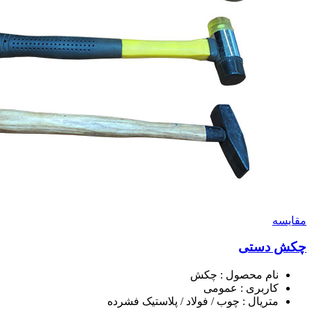
مقايسه
چکش دستی
نام محصول : چکش
کاربری : عمومی
متریال : چوب / فولاد / پلاستیک فشرده