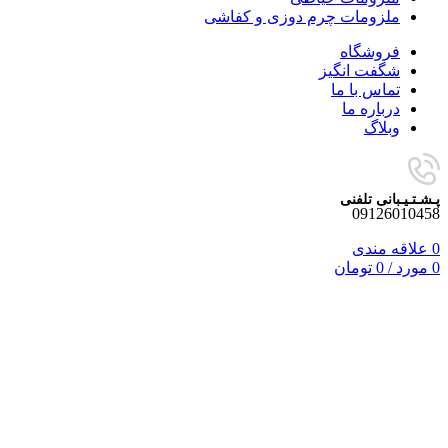
ملزومات چرم دوزی و کفاشی
فروشگاه
شگفت انگیز
تماس با ما
درباره ما
وبلاگ
پـشـتـیـبانی تلفنی
09126010458
0
علاقه مندی
0
مورد
/
0
تومان