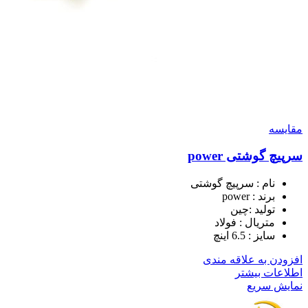
مقايسه
سرپیچ گوشتی power
نام : سرپیچ گوشتی
برند : power
تولید :‌چین
متریال : فولاد
سایز : 6.5 اینچ
افزودن به علاقه مندی
اطلاعات بیشتر
نمایش سریع