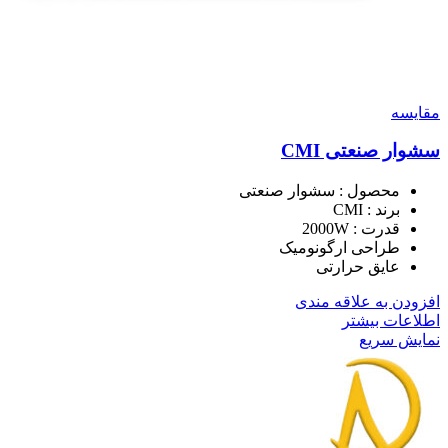
مقايسه
سشوار صنعتی CMI
محصول : سشوار صنعتی
برند : CMI
قدرت : 2000W
طراحی ارگونومیک
عایق حرارتی
افزودن به علاقه مندی
اطلاعات بیشتر
نمایش سریع