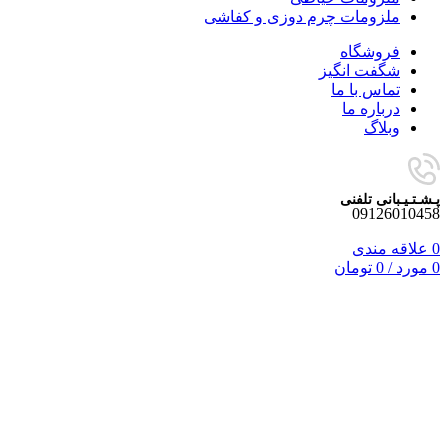
ملزومات چرم دوزی و کفاشی
فروشگاه
شگفت انگیز
تماس با ما
درباره ما
وبلاگ
پـشـتـیـبانی تلفنی
09126010458
0
علاقه مندی
0
مورد
/
0
تومان