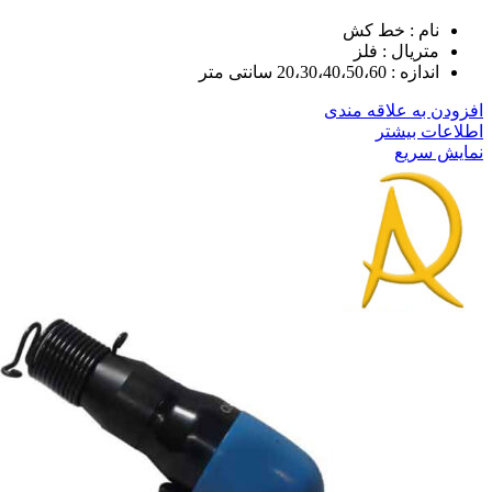
نام : خط کش
متریال : فلز
اندازه : 20،30،40،50،60 سانتی متر
افزودن به علاقه مندی
اطلاعات بیشتر
نمایش سریع