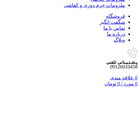
ملزومات چرم دوزی و کفاشی
فروشگاه
شگفت انگیز
تماس با ما
درباره ما
وبلاگ
پـشـتـیـبانی تلفنی
09126010458
0
علاقه مندی
0
مورد
/
0
تومان