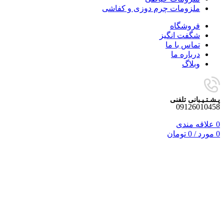
ملزومات چرم دوزی و کفاشی
فروشگاه
شگفت انگیز
تماس با ما
درباره ما
وبلاگ
پـشـتـیـبانی تلفنی
09126010458
0
علاقه مندی
0
مورد
/
0
تومان