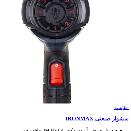
مقايسه
سشوار صنعتی IRONMAX
سشوار صنعتی آیرون مکس IM-H2014 ساخت چین