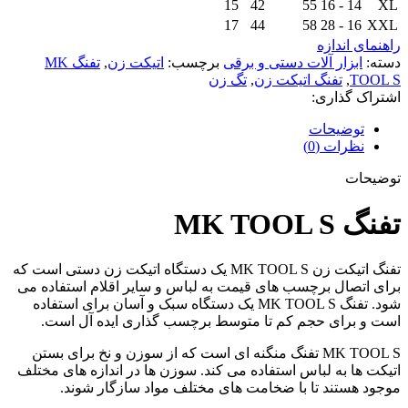
15
42
55
14 - 16
XL
17
44
58
16 - 28
XXL
راهنمای اندازه
دسته:
ابزار آلات دستی و برقی
برچسب:
اتیکت زن
,
تفنگ MK
TOOL S
,
تفنگ اتیکت زن
,
تگ زن
اشتراک گذاری:
توضیحات
نظرات (0)
توضیحات
تفنگ MK TOOL S
تفنگ اتیکت زن MK TOOL S یک دستگاه اتیکت زن دستی است که
برای اتصال برچسب های قیمت به لباس و سایر اقلام استفاده می
شود. تفنگ MK TOOL S یک دستگاه سبک و آسان برای استفاده
است و برای حجم کم تا متوسط ​​برچسب گذاری ایده آل است.
MK TOOL S تفنگ منگنه ای است که از سوزن و نخ برای بستن
اتیکت ها به لباس استفاده می کند. سوزن ها در اندازه های مختلف
موجود هستند تا با ضخامت های مختلف مواد سازگار شوند.