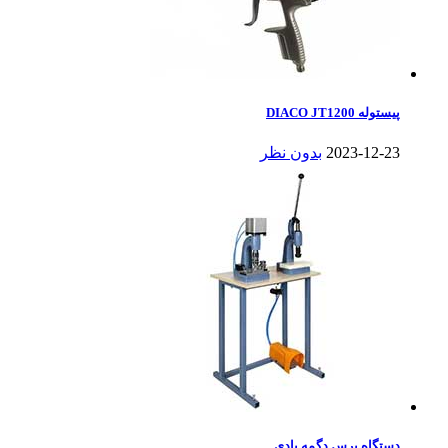
پیستوله DIACO JT1200
2023-12-23
بدون نظر
دستگاه پرس دگمه بادی