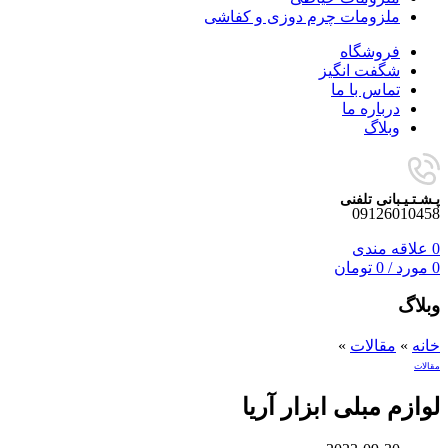
ملزومات چرم دوزی و کفاشی
فروشگاه
شگفت انگیز
تماس با ما
درباره ما
وبلاگ
پـشـتـیـبانی تلفنی
09126010458
0
علاقه مندی
0
مورد
/
0
تومان
وبلاگ
خانه
»
مقالات
»
مقالات
لوازم مبلی ابزار آریا