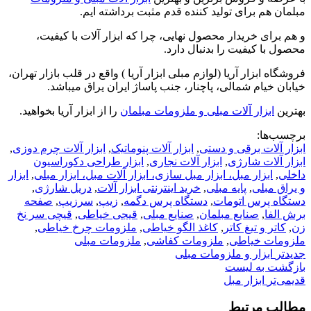
مبلمان هم برای تولید کننده قدم مثبت برداشته ایم.
و هم برای خریدار محصول نهایی، چرا که ابزار آلات با کیفیت،
محصول با کیفیت را بدنبال دارد.
فروشگاه ابزار آریا (لوازم مبلی ابزار آریا ) واقع در قلب بازار تهران،
خیابان خیام شمالی، پاچنار، جنب پاساژ ایران یراق میباشد.
بهترین
ابزار آلات مبلی و ملزومات مبلمان
را از ابزار آریا بخواهید.
برچسب‌ها:
ابزار آلات برقی و دستی
,
ابزار آلات پنوماتیک
,
ابزار آلات چرم دوزی
,
ابزار آلات شارژی
,
ابزار آلات نجاری
,
ابزار طراحی دکوراسیون
داخلی
,
ابزار مبل، ابزار مبل سازی، ابزار آلات مبل، ابزار مبلی
,
ابزار
و یراق مبلی
,
پایه مبلی
,
خرید اینترنتی ابزار آلات
,
دریل شارژی
,
دستگاه پرس اتومات
,
دستگاه پرس دگمه
,
زیپ
,
سرزیپ
,
صفحه
برش الفا
,
صنایع مبلمان
,
صنایع مبلی
,
قیجی خیاطی
,
قیچی سر نخ
زن
,
کاتر و تیغ کاتر
,
کاغذ الگو خیاطی
,
ملزومات چرخ خیاطی
,
ملزومات خیاطی
,
ملزومات کفاشی
,
ملزومات مبلی
جدیدتر
ابزار و ملزومات مبلی
بازگشت به لیست
قدیمی‌تر
ابزار مبل
مطالب مرتبط