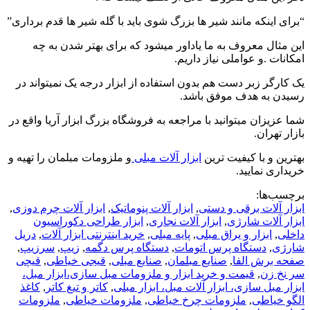
“برای اینکه مانند شیر ها بزرگ شوی باید با گله شیر ها قدم برداری”
این مثال معروف به ما یاداور میشود که برای بهتر شدن به چه
امکانات .و عواملی نیاز داریم.
یک کارگر زبر دست هم بدون استفاده از ابزار درجه یک نمیتواند در
رسیدن به هدف موفق باشد.
شما عزیزان میتوانید با مراجعه به فروشگاه بزرگ ابزار آریا واقع در
بازار تهران.
بهترین و با کیفیت ترین
ابزار آلات مبلی
و ملزومات مبلمان را تهیه و
خریداری نمایید.
برچسب‌ها:
ابزار آلات برقی و دستی
,
ابزار آلات پنوماتیک
,
ابزار آلات چرم دوزی
,
ابزار آلات شارژی
,
ابزار آلات نجاری
,
ابزار طراحی دکوراسیون
داخلی
,
ابزار و یراق مبلی
,
پایه مبلی
,
خرید اینترنتی ابزار آلات
,
دریل
شارژی
,
دستگاه پرس اتومات
,
دستگاه پرس دگمه
,
زیپ
,
سرزیپ
,
صفحه برش الفا
,
صنایع مبلمان
,
صنایع مبلی
,
قیجی خیاطی
,
قیچی
سر نخ زن
,
قیمت و خرید ابزار و ملزومات مبل سازی،ابزار مبل،
ابزار مبل سازی، ابزار آلات مبل، ابزار مبلی
,
کاتر و تیغ کاتر
,
کاغذ
الگو خیاطی
,
ملزومات چرخ خیاطی
,
ملزومات خیاطی
,
ملزومات