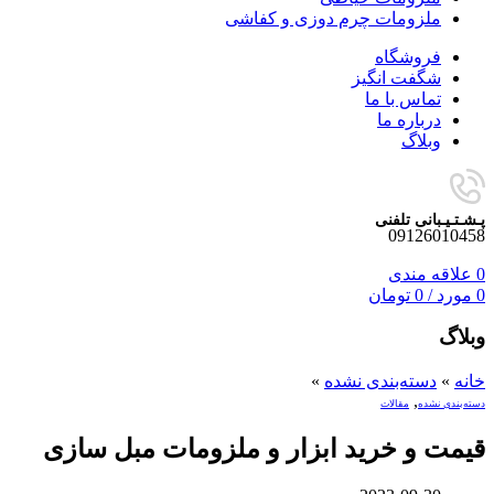
ملزومات چرم دوزی و کفاشی
فروشگاه
شگفت انگیز
تماس با ما
درباره ما
وبلاگ
پـشـتـیـبانی تلفنی
09126010458
0
علاقه مندی
0
مورد
/
0
تومان
وبلاگ
خانه
»
دسته‌بندی نشده
»
,
دسته‌بندی نشده
مقالات
قیمت و خرید ابزار و ملزومات مبل سازی