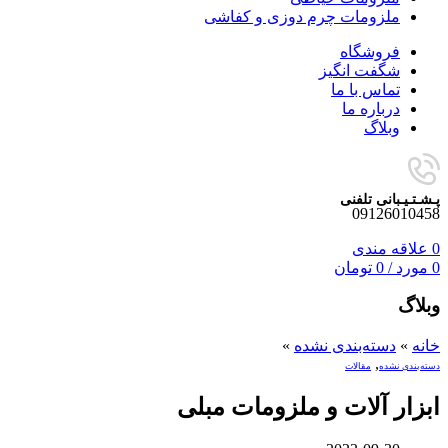
ملزومات چرم دوزی و کفاشی
فروشگاه
شگفت انگیز
تماس با ما
درباره ما
وبلاگ
پـشـتـیـبانی تلفنی
09126010458
0
علاقه مندی
0
مورد
/
0
تومان
وبلاگ
خانه
»
دسته‌بندی نشده
»
,
دسته‌بندی نشده
مقالات
ابزار آلات و ملزومات مبلی