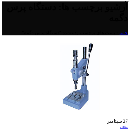
آرشیو برچسب ها: دستگاه پرس
دگمه
خانه
»
پست های برچسب زده شده "دستگاه پرس دگمه"
27
سپتامبر
مقالات