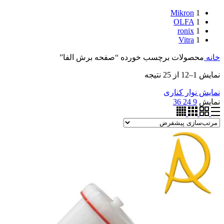
Mikron
1
OLFA
1
ronix
1
Vitra
1
خانه
محصولات برچسب خورده “صفحه برش الفا”
نمایش 1–12 از 25 نتیجه
نمایش نوار کناری
نمایش
9
24
36