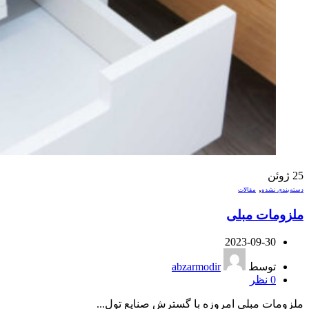
25
ژوئن
,
دسته‌بندی نشده
مقالات
ملزومات مبلی
2023-09-30
توسط
abzarmodir
0
نظر
ملزومات مبلی امروزه با گسترش صنایع تول...