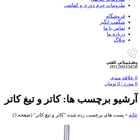
ملزومات چرم دوزی و کفاشی
فروشگاه
شگفت انگیز
تماس با ما
درباره ما
وبلاگ
پـشـتـیـبانی تلفنی
09126010458
0
علاقه مندی
0
مورد
/
0
تومان
آرشیو برچسب ها: کاتر و تیغ کاتر
خانه
»
پست های برچسب زده شده "کاتر و تیغ کاتر"
(صفحه 3)