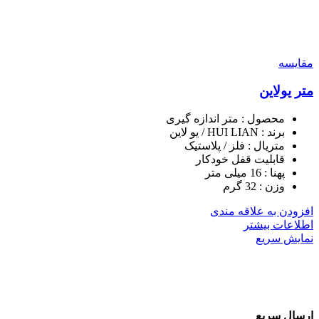
مقايسه
متر یولاین
محصول : متر اندازه گیری
برند : HUI LIAN / یو لاین
متریال : فلز / پلاستیک
قابلیت قفل خودکار
پهنا : 16 میلی متر
وزن : 32 گرم
افزودن به علاقه مندی
اطلاعات بیشتر
نمایش سریع
ارسال سریع