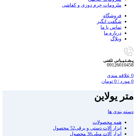
ملزومات چرم دوزی و کفاشی
فروشگاه
شگفت انگیز
تماس با ما
درباره ما
وبلاگ
پـشـتـیـبانی تلفنی
09126010458
0
علاقه مندی
0
مورد
/
0
تومان
متر یولاین
دسته بندی ها
همه
محصولات
ابزار آلات دستی و برقی
52 محصول
ابزار آلات مبلی
36 محصول