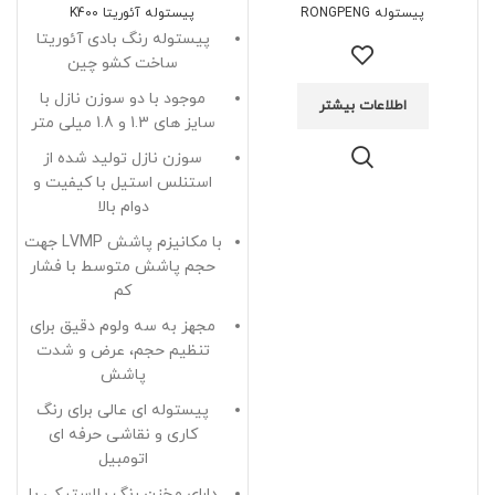
پیستوله RONGPENG
پیستوله آئوریتا K400
پیستوله رنگ بادی آئوریتا
ساخت کشو چین
موجود با دو سوزن نازل با
اطلاعات بیشتر
سایز های 1.3 و 1.8 میلی متر
سوزن نازل تولید شده از
استنلس استیل با کیفیت و
دوام بالا
با مکانیزم پاشش LVMP جهت
حجم پاشش متوسط با فشار
کم
مجهز به سه ولوم دقیق برای
تنظیم حجم، عرض و شدت
پاشش
پیستوله ای عالی برای رنگ
کاری و نقاشی حرفه ای
اتومبیل
دارای مخزن رنگ پلاستیکی با