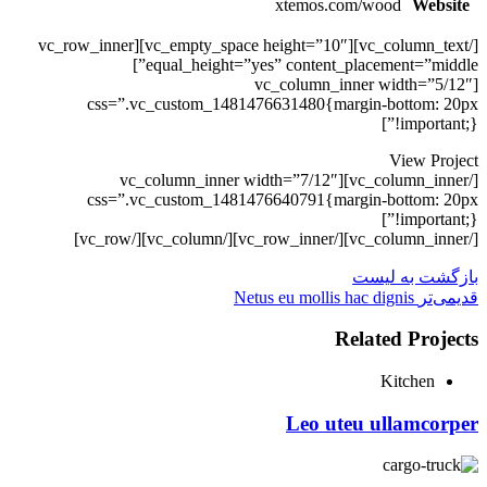
xtemos.com/wood
Website
[/vc_column_text][vc_empty_space height=”10″][vc_row_inner
equal_height=”yes” content_placement=”middle”]
[vc_column_inner width=”5/12″
css=”.vc_custom_1481476631480{margin-bottom: 20px
!important;}”]
View Project
[/vc_column_inner][vc_column_inner width=”7/12″
css=”.vc_custom_1481476640791{margin-bottom: 20px
!important;}”]
[/vc_column_inner][/vc_row_inner][/vc_column][/vc_row]
بازگشت به لیست
قدیمی‌تر
Netus eu mollis hac dignis
Related Projects
Kitchen
Leo uteu ullamcorper