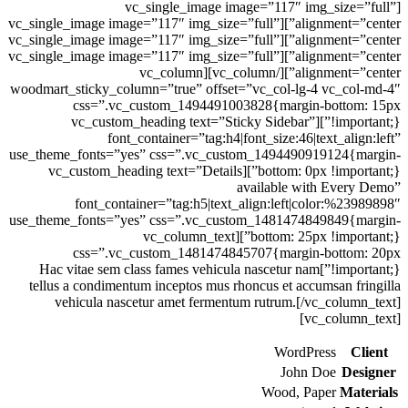
[vc_single_image image=”117″ img_size=”full”
alignment=”center”][vc_single_image image=”117″ img_size=”full”
alignment=”center”][vc_single_image image=”117″ img_size=”full”
alignment=”center”][vc_single_image image=”117″ img_size=”full”
alignment=”center”][/vc_column][vc_column
woodmart_sticky_column=”true” offset=”vc_col-lg-4 vc_col-md-4″
css=”.vc_custom_1494491003828{margin-bottom: 15px
!important;}”][vc_custom_heading text=”Sticky Sidebar”
font_container=”tag:h4|font_size:46|text_align:left”
use_theme_fonts=”yes” css=”.vc_custom_1494490919124{margin-
bottom: 0px !important;}”][vc_custom_heading text=”Details
available with Every Demo”
font_container=”tag:h5|text_align:left|color:%23989898″
use_theme_fonts=”yes” css=”.vc_custom_1481474849849{margin-
bottom: 25px !important;}”][vc_column_text
css=”.vc_custom_1481474845707{margin-bottom: 20px
!important;}”]Hac vitae sem class fames vehicula nascetur nam
tellus a condimentum inceptos mus rhoncus et accumsan fringilla
vehicula nascetur amet fermentum rutrum.[/vc_column_text]
[vc_column_text]
WordPress
Client
John Doe
Designer
Wood, Paper
Materials