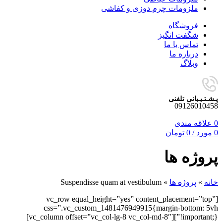
ملزومات چرم دوزی و کفاشی
فروشگاه
شگفت انگیز
تماس با ما
درباره ما
وبلاگ
پـشـتـیـبانی تلفنی
09126010458
0
علاقه مندی
0
مورد
/
0
تومان
پروژه ها
خانه
»
پروژه ها
»
Suspendisse quam at vestibulum
[vc_row equal_height=”yes” content_placement=”top”
css=”.vc_custom_1481476949915{margin-bottom: 5vh
!important;}”][vc_column offset=”vc_col-lg-8 vc_col-md-8″]